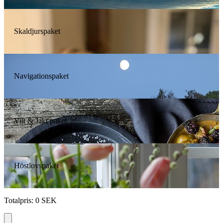
Skaldjurspaket
Navigationspaket
Vilt & Jakt paket
Höstlovspaket
Totalpris
:
0
SEK