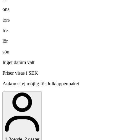
ons
tors
fre
lör
sön
Inget datum valt
Priser visas i SEK
Ankomst ej möjlig för Julklappenpaket
1
Boende
,
2
gäster