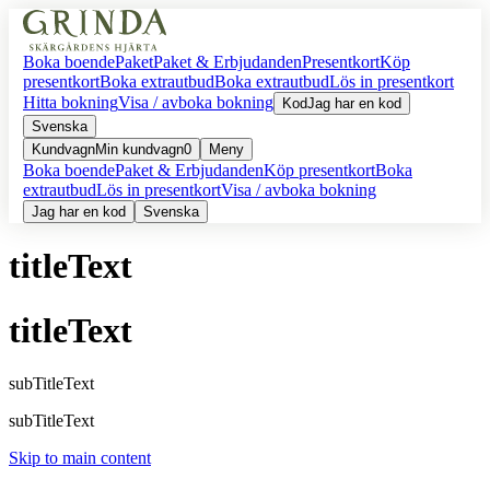
Boka boende
Paket
Paket & Erbjudanden
Presentkort
Köp
presentkort
Boka extrautbud
Boka extrautbud
Lös in presentkort
Hitta bokning
Visa / avboka bokning
Kod
Jag har en kod
Svenska
Kundvagn
Min kundvagn
0
Meny
Boka boende
Paket & Erbjudanden
Köp presentkort
Boka
extrautbud
Lös in presentkort
Visa / avboka bokning
Jag har en kod
Svenska
titleText
titleText
subTitleText
subTitleText
Skip to main content