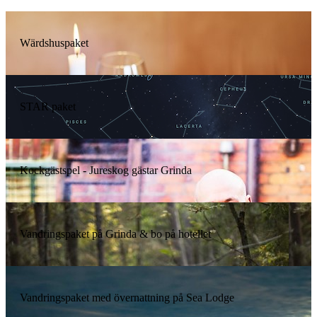
Wärdshuspaket
STAR paket
Kockgästspel - Jureskog gästar Grinda
Vandringspaket på Grinda & bo på hotellet
Vandringspaket med övernattning på Sea Lodge