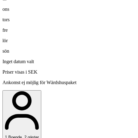
ons
tors
fre
lör
sön
Inget datum valt
Priser visas i SEK
Ankomst ej möjlig för Wärdshuspaket
1
Boende
,
2
gäster