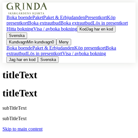
Boka boende
Paket
Paket & Erbjudanden
Presentkort
Köp
presentkort
Boka extrautbud
Boka extrautbud
Lös in presentkort
Hitta bokning
Visa / avboka bokning
Kod
Jag har en kod
Svenska
Kundvagn
Min kundvagn
0
Meny
Boka boende
Paket & Erbjudanden
Köp presentkort
Boka
extrautbud
Lös in presentkort
Visa / avboka bokning
Jag har en kod
Svenska
titleText
titleText
subTitleText
subTitleText
Skip to main content