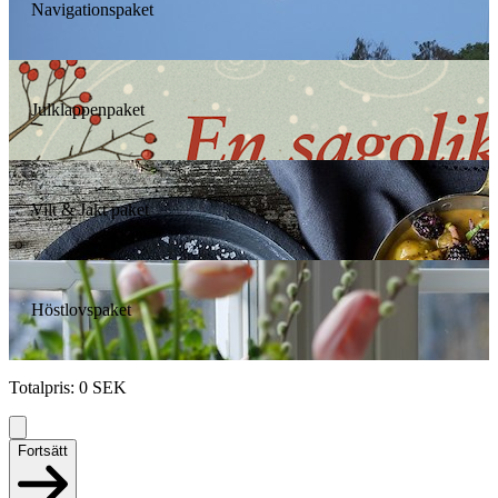
Navigationspaket
Julklappenpaket
Vilt & Jakt paket
Höstlovspaket
Totalpris
:
0
SEK
Fortsätt