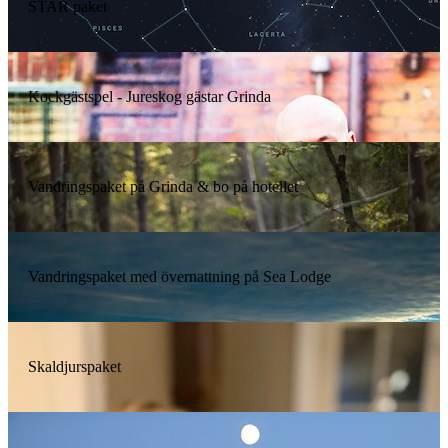
STAR paket
Kockgästspel - Jureskog gästar Grinda
Vandringspaket på Grinda & bo på hotellet
Vandringspaket med övernattning på Sea Lodge
Skaldjurspaket